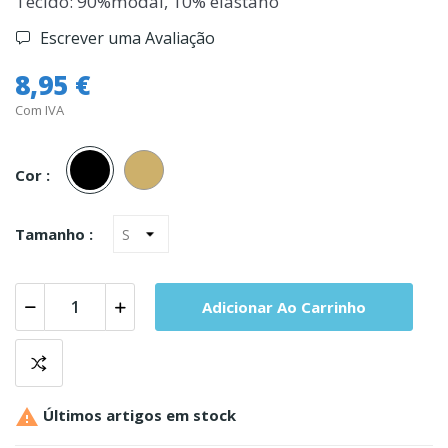
Tecido: 90%modal, 10% elastano
Escrever uma Avaliação
8,95 €
Com IVA
Preto
Pele
Cor :
Tamanho :
Adicionar Ao Carrinho

Últimos artigos em stock