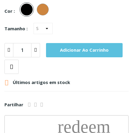
Preto
Carne
Cor :
Tamanho :
Adicionar Ao Carrinho

Últimos artigos em stock
Partilhar
redeem