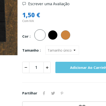
Escrever uma Avaliação
1,50 €
Com IVA
Branco
Preto
Carne
Cor :
Tamanho :
Adicionar Ao Carrin
Partilhar