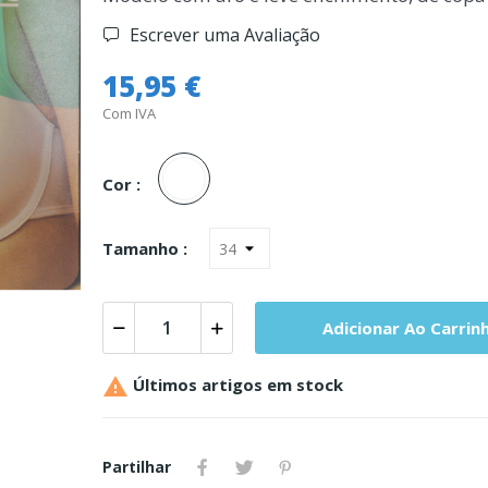
Escrever uma Avaliação
15,95 €
Com IVA
Branco
Cor :
Tamanho :
Adicionar Ao Carrin

Últimos artigos em stock
Partilhar