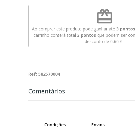
redeem
Ao comprar este produto pode ganhar até
3
pontos 
carrinho conterá total
3
pontos
que podem ser conv
desconto de
0,60 €
.
Ref: 582570004
Comentários
Condições
Envios