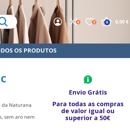
0,00 €
0
0
0
DOS OS PRODUTOS
 C
Envio Grátis
Para todas as compras
l da Naturana
de valor igual ou
es, sem aro nem
superior a 50€