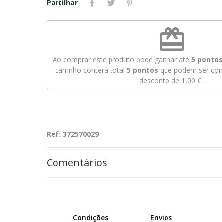
Partilhar
redeem
Ao comprar este produto pode ganhar até
5
pontos 
carrinho conterá total
5
pontos
que podem ser conv
desconto de
1,00 €
.
Ref: 372570029
Comentários
Condições
Envios