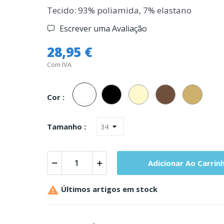
Tecido: 93% poliamida, 7% elastano
Escrever uma Avaliação
28,95 €
Com IVA
Branco
Preto
Champanhe
Castanho
Pele
Cor :
Tamanho :
Adicionar Ao Carrin

Últimos artigos em stock