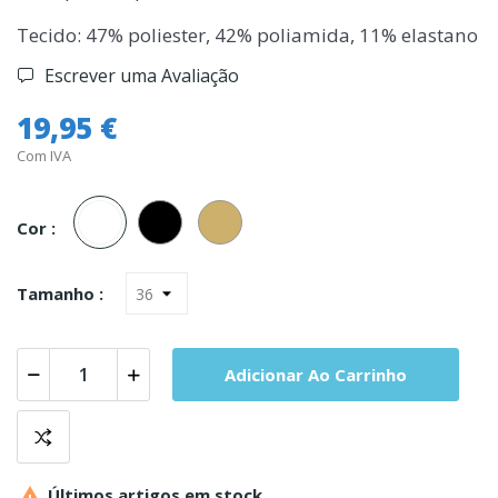
Tecido: 47% poliester, 42% poliamida, 11% elastano
Escrever uma Avaliação
19,95 €
Com IVA
Branco
Preto
Pele
Cor :
Tamanho :
Adicionar Ao Carrinho

Últimos artigos em stock