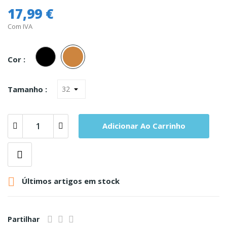
17,99 €
Com IVA
Preto
Carne
Cor :
Tamanho :
Adicionar Ao Carrinho

Últimos artigos em stock
Partilhar