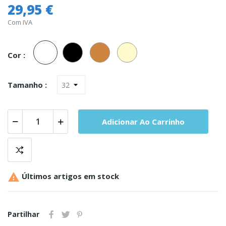
29,95 €
Com IVA
Branco
Preto
Carne
Champanhe
Cor :
Tamanho :
Adicionar Ao Carrinho

Últimos artigos em stock
Partilhar