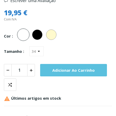
Escrever uma Avaliação
19,95 €
Com IVA
Branco
Preto
Champanhe
Cor :
Tamanho :
Adicionar Ao Carrinho

Últimos artigos em stock