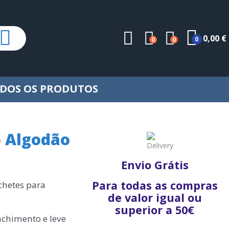
0,00 €
0
0
0
DOS OS PRODUTOS
o Algodão
Envio Grátis
Para todas as compras
chetes para
de valor igual ou
superior a 50€
nchimento e leve