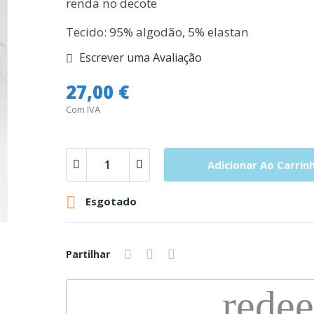
renda no decote
Tecido: 95% algodão, 5% elastan
Escrever uma Avaliação
27,00 €
Com IVA
Adicionar Ao Carrin

Esgotado
Partilhar
rede