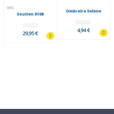
SIMEL
Ombreira Selene
Soutien 810B
4,94 €
29,95 €