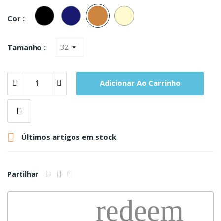
Preto
Marinho
Carne
Champanhe
Cor :
Tamanho :
Adicionar Ao Carrinho

Últimos artigos em stock
Partilhar
redeem