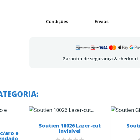
Condições
Envios
Garantia de segurança & checkout
ATEGORIA:
Soutien 10026 Lazer-cut
Souti
invisível
c/aro e
endado