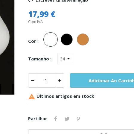
Escrever uma Avaliação
17,99 €
Com IVA
Branco
Preto
Carne
Cor :
Tamanho :
Adicionar Ao Carrin

Últimos artigos em stock
Partilhar