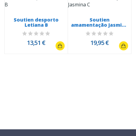
0
Soutien desporto
Soutien
Letiana B
amamentação Jasmina
C
13,51 €
19,95 €