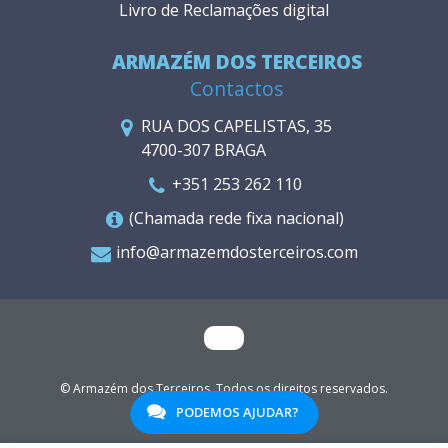
Livro de Reclamações digital
ARMAZÉM DOS TERCEIROS
Contactos
RUA DOS CAPELISTAS, 35
4700-307 BRAGA
+351 253 262 110
(Chamada rede fixa nacional)
info@armazemdosterceiros.com
© Armazém dos Terceiros. Todos os direitos reservados.
WGO
PODEMOS AJUDAR?