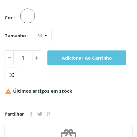
Branco
Cor :
Tamanho :
Adicionar Ao Carrinho

Últimos artigos em stock
Partilhar
redeem