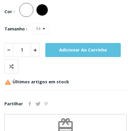
Branco
Preto
Cor :
Tamanho :
Adicionar Ao Carrinho

Últimos artigos em stock
Partilhar
redeem