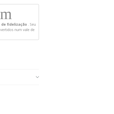
em
de fidelização
. Seu
ertidos num vale de