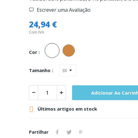
Escrever uma Avaliação
24,94 €
Com IVA
Branco
Carne
Cor :
Tamanho :
Adicionar Ao Carrin

Últimos artigos em stock
Partilhar