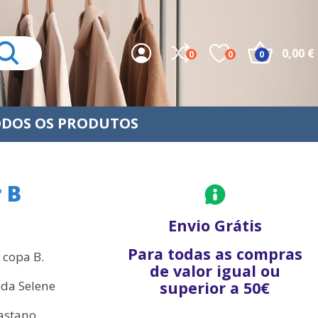
0,00 €
0
0
0
DOS OS PRODUTOS
 B
Envio Grátis
Para todas as compras
 copa B.
de valor igual ou
 da Selene
superior a 50€
lastano