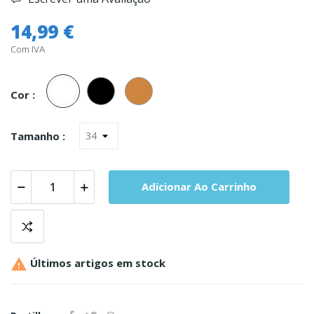
14,99 €
Com IVA
Branco
Preto
Carne
Cor :
Tamanho :
Adicionar Ao Carrinho

Últimos artigos em stock