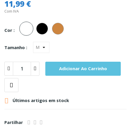
11,99 €
Com IVA
Branco
Preto
Carne
Cor :
Tamanho :
Adicionar Ao Carrinho

Últimos artigos em stock
Partilhar