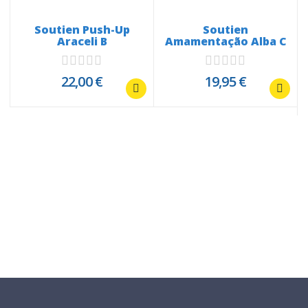
a
Soutien Push-Up
Soutien
Araceli B
Amamentação Alba C
22,00 €
19,95 €