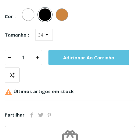
Branco
Preto
Carne
Cor :
Tamanho :
Adicionar Ao Carrinho

Últimos artigos em stock
Partilhar
redeem