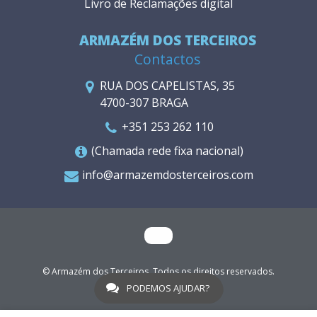
Livro de Reclamações digital
ARMAZÉM DOS TERCEIROS
Contactos
RUA DOS CAPELISTAS, 35
4700-307 BRAGA
+351 253 262 110
(Chamada rede fixa nacional)
info@armazemdosterceiros.com
© Armazém dos Terceiros. Todos os direitos reservados.
WGO
PODEMOS AJUDAR?